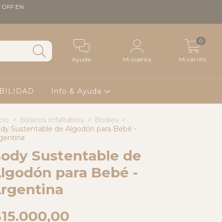
 OFF EN
0
Ayuda
Mi cuenta
Mi carrito
BILIDAD
Info & Ayuda
cio
>
Básicos Infaltables
>
Bodies
>
dy Sustentable de Algodón para Bebé -
gentina
ody Sustentable de
lgodón para Bebé -
rgentina
$15.000,00