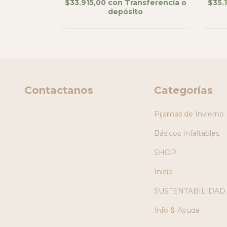
sferencia o
$33.915,00
con
Transferencia o
$35.
depósito
Contactanos
Categorías
Pijamas de Invierno
Básicos Infaltables
SHOP
Inicio
SUSTENTABILIDAD
Info & Ayuda