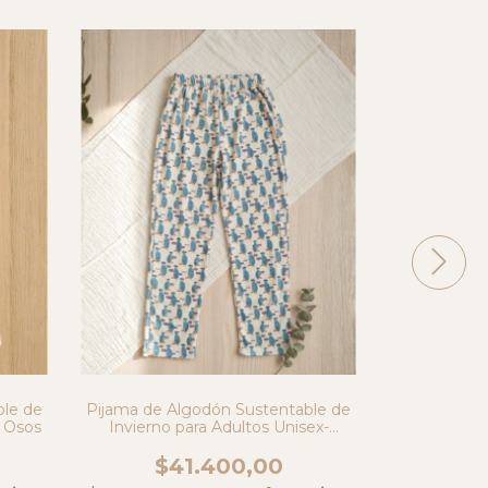
ble de
Pijama de Algodón Sustentable de
Pijama de A
- Osos
Invierno para Adultos Unisex-
Invierno
Suricata
$41.400,00
$4