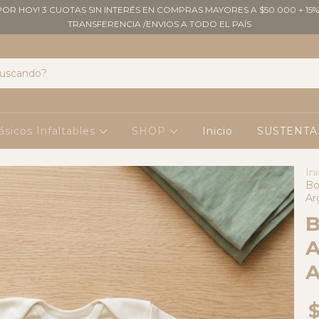
POR HOY! 3 CUOTAS SIN INTERÉS EN COMPRAS MAYORES A $50.000 + 15%
TRANSFERENCIA /ENVIOS A TODO EL PAÍS
ásicos Infaltables
SHOP
Inicio
SUSTENTA
Ini
Bo
Ar
B
A
A