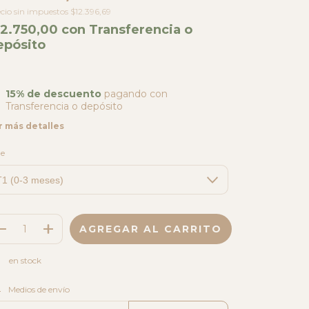
cio sin impuestos
$12.396,69
12.750,00
con
Transferencia o
epósito
15% de descuento
pagando con
Transferencia o depósito
r más detalles
le
en stock
CAMBIAR CP
regas para el CP:
Medios de envío