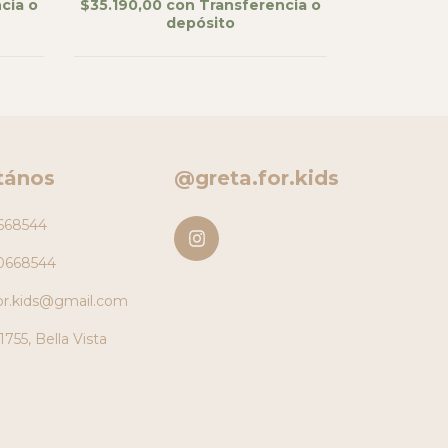
cia o
$35.190,00
con
Transferencia o
$42.415,0
depósito
tános
@greta.for.kids
668544
0668544
for.kids@gmail.com
1755, Bella Vista