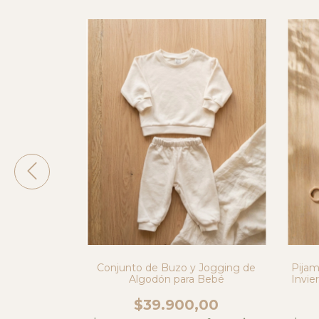
stentable de
Conjunto de Buzo y Jogging de
Pijam
os Unisex-
Algodón para Bebé
Invie
00
$39.900,00