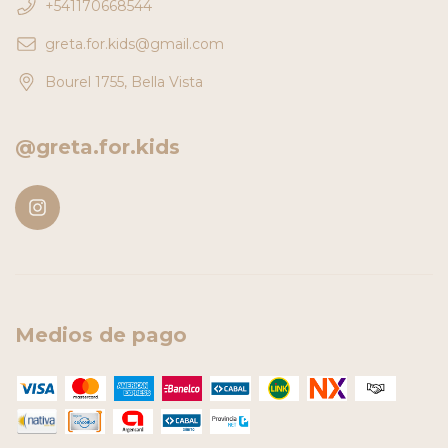
+541170668544
greta.for.kids@gmail.com
Bourel 1755, Bella Vista
@greta.for.kids
Medios de pago